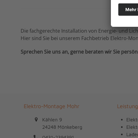
Die fachgerechte Installation von Energie- und Lic
Hier sind Sie bei unserem Fachbetrieb Elektro-Mo
Sprechen Sie uns an, gerne beraten wir Sie persönl
Elektro-Montage Mohr
Leistun
Kählen 9
Elekt
24248 Mönkeberg
Elekt
Lader
0431-2394391