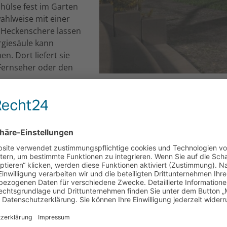
hülse fest im Garten
wahlweise mit einer
 Heckenschere lassen
rgiesäule kann
n. Dort liefert sie
 Fernseher oder den
Die Gira Energiesäule liefert E
Varianten: als reinen
Rasentrimmer, die 
dosen, als
htelement und als reine
so breit gestreut, dass Rasenflächen oder Terrassen gut au
das Licht – je nach Wunsch – entweder nach unten fallen la
telle der SCHUKO-Steckdosen aber auch mit anderen Funkti
onen für eine Türsprechanlage. Alle Säulenvarianten sind 
u und Anthrazit.