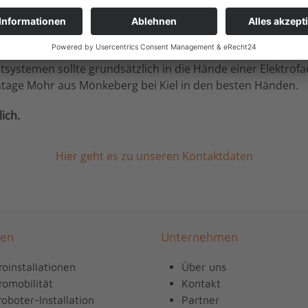
htsystemen sollte grundsätzlich in die Hände einer Elektrofa
ntage Mohr aus Mönkeberg bei Kiel in den besten Händen.
ich.
Hier geht es zu unseren Kontaktdaten
gen
Unternehmen
roinstallationen
Über uns
romobilität
Kontakt
oboter-Installation
Partner