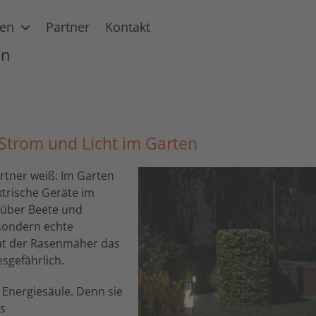
gen
Partner
Kontakt
en
 Strom und Licht im Garten
rtner weiß: Im Garten
ktrische Geräte im
r über Beete und
 sondern echte
hat der Rasenmäher das
nsgefährlich.
a Energiesäule. Denn sie
us