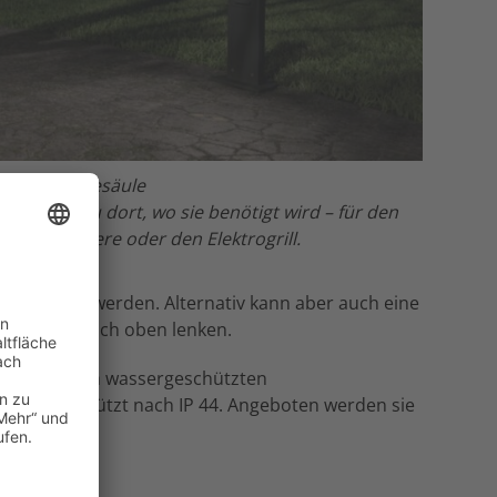
Gira Energiesäule
nergie genau dort, wo sie benötigt wird – für den
Heckenschere oder den Elektrogrill.
sgeleuchtet werden. Alternativ kann aber auch eine
ssen oder nach oben lenken.
onen aus dem wassergeschützten
wassergeschützt nach IP 44. Angeboten werden sie