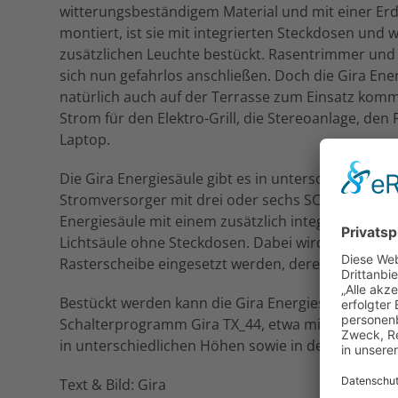
witterungsbeständigem Material und mit einer Erd
montiert, ist sie mit integrierten Steckdosen und 
zusätzlichen Leuchte bestückt. Rasentrimmer und
sich nun gefahrlos anschließen. Doch die Gira Ene
natürlich auch auf der Terrasse zum Einsatz komme
Strom für den Elektro-Grill, die Stereoanlage, den
Laptop.
Die Gira Energiesäule gibt es in unterschiedlichen 
Stromversorger mit drei oder sechs SCHUKO-Steck
Energiesäule mit einem zusätzlich integrierten Lic
Lichtsäule ohne Steckdosen. Dabei wird das Licht 
Rasterscheibe eingesetzt werden, deren Lamellen 
Bestückt werden kann die Gira Energiesäule ans
Schalterprogramm Gira TX_44, etwa mit den Funkti
in unterschiedlichen Höhen sowie in den Farben Al
Text & Bild: Gira