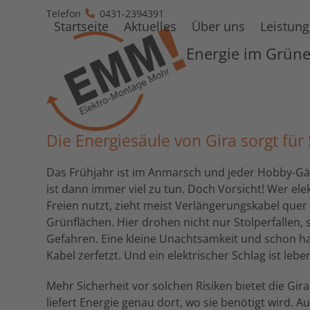
Skip
Telefon
0431-2394391
to
Startseite
Aktuelles
Über uns
Leistun
content
Energie im Grün
Die Energiesäule von Gira sorgt für
Das Frühjahr ist im Anmarsch und jeder Hobby-Gä
ist dann immer viel zu tun. Doch Vorsicht! Wer ele
Freien nutzt, zieht meist Verlängerungskabel que
Grünflächen. Hier drohen nicht nur Stolperfallen,
Gefahren. Eine kleine Unachtsamkeit und schon 
Kabel zerfetzt. Und ein elektrischer Schlag ist lebe
Mehr Sicherheit vor solchen Risiken bietet die Gir
liefert Energie genau dort, wo sie benötigt wird. A