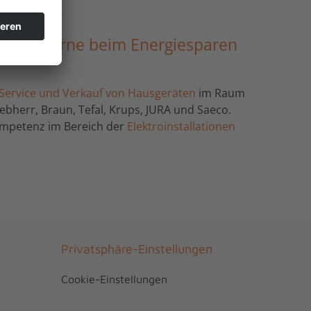
enfalls gerne beim Energiesparen
Service und Verkauf von Hausgeräten
im Raum
iebherr, Braun, Tefal, Krups, JURA und Saeco.
kompetenz im Bereich der
Elektroinstallationen
Privatsphäre-Einstellungen
Cookie-Einstellungen