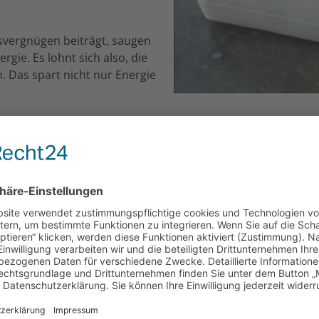
svergnügen beiträgt, saugen
gie. Es lohnt sich also, die
 Das spart nicht nur Energie
ger Strom, um die eisigen Temperaturen wiederherzustellen
ein Gang in den Keller: Wer den Boiler ausschaltet und die
 die Wasserhähne laufen zu lassen, um Legionellen vorzubeu
m Pflanzen auf dem Balkon, im Garten oder auf der Terras
r Energieberatung der Verbraucherzentrale – online, telef
s Thema Energie buchen:
www.verbraucherzentrale-energieb