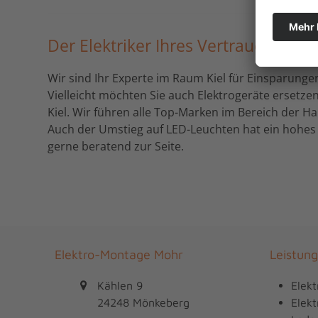
Der Elektriker Ihres Vertrauens Ele
Wir sind Ihr Experte im Raum Kiel für Einsparungen
Vielleicht möchten Sie auch Elektrogeräte ersetze
Kiel. Wir führen alle Top-Marken im Bereich der Ha
Auch der Umstieg auf LED-Leuchten hat ein hohes 
gerne beratend zur Seite.
Elektro-Montage Mohr
Leistun
Kählen 9
Elekt
24248 Mönkeberg
Elekt