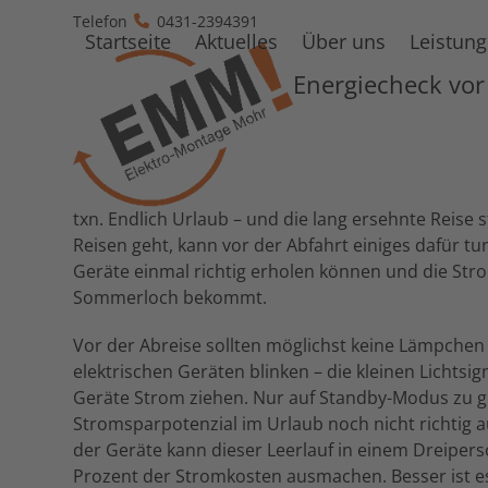
Skip
Telefon
0431-2394391
to
Startseite
Aktuelles
Über uns
Leistun
content
Energiecheck vo
txn. Endlich Urlaub – und die lang ersehnte Reise s
Reisen geht, kann vor der Abfahrt einiges dafür tun
Geräte einmal richtig erholen können und die St
Sommerloch bekommt.
Vor der Abreise sollten möglichst keine Lämpchen
elektrischen Geräten blinken – die kleinen Lichtsig
Geräte Strom ziehen. Nur auf Standby-Modus zu ge
Stromsparpotenzial im Urlaub noch nicht richtig a
der Geräte kann dieser Leerlauf in einem Dreiper
Prozent der Stromkosten ausmachen. Besser ist es,