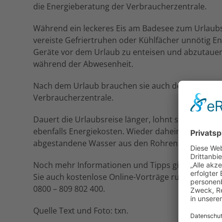
die Energieberatung der Verbraucherzentrale.
Während ein leckeres Eis am Badesee zum Urlaub
vereiste Gefriertruhen oder Kühlfächer unnötig Ener
Geräte vor dem Urlaub zu enteisen und abzutauen.
während der Abwesenheit.
Nach dem Urlaub brauchen sie auch deutlich weni
Verbraucherzentrale.
Dauert die Urlaubsreise länger, lohnt sich zudem 
ebenfalls Energiekosten. Wieder daheim reicht es,
abgestandene Wasser aus den Rohren zu nutzen, u
Noch mehr Informationen und Tipps gibt es bei de
Sie auch kostenlose Online-Vorträge rund um da
0800 – 809 802 400.
Quelle Text und Foto: txn.