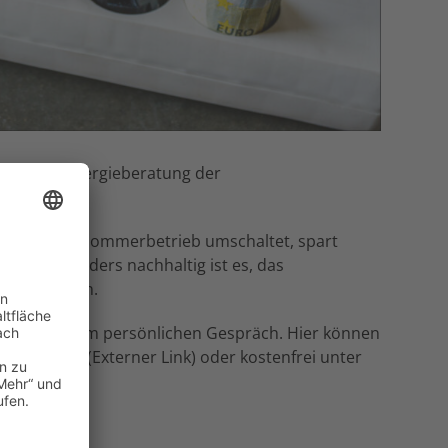
, so die Energieberatung der
 Heizung auf Sommerbetrieb umschaltet, spart
gen. Besonders nachhaltig ist es, das
se zu gießen.
onisch oder im persönlichen Gespräch. Hier können
eratung.de
(Externer Link) oder kostenfrei unter