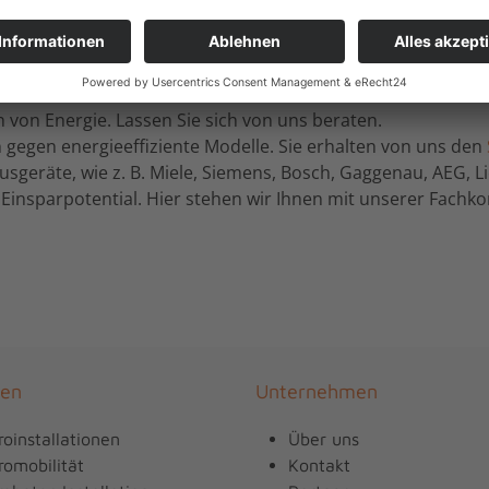
ktro-Montage Mohr aus Kiel hilft Ihnen eb
 von Energie. Lassen Sie sich von uns beraten.
n gegen energieeffiziente Modelle. Sie erhalten von uns den
usgeräte, wie z. B. Miele, Siemens, Bosch, Gaggenau, AEG, L
Einsparpotential. Hier stehen wir Ihnen mit unserer Fach
gen
Unternehmen
roinstallationen
Über uns
romobilität
Kontakt