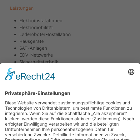
Leistungen
Elektroinstallationen
Elektromobilität
Laderoboter-Installation
Hausgeräte
SAT-Anlagen
EDV-Netzwerke
Sicherheitstechnik
Telekommunikation
Kundenservice
Unternehmen
Über uns
Kontakt
Partner
Impressum