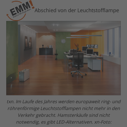
Open
Close
Skip
to
Abschied von der Leuchtstofflampe
mobile
mobile
content
menu
menu
txn. Im Laufe des Jahres werden europaweit ring- und
röhrenförmige Leuchtstofflampen nicht mehr in den
Verkehr gebracht. Hamsterkäufe sind nicht
notwendig, es gibt LED-Alternativen. xn-Foto: