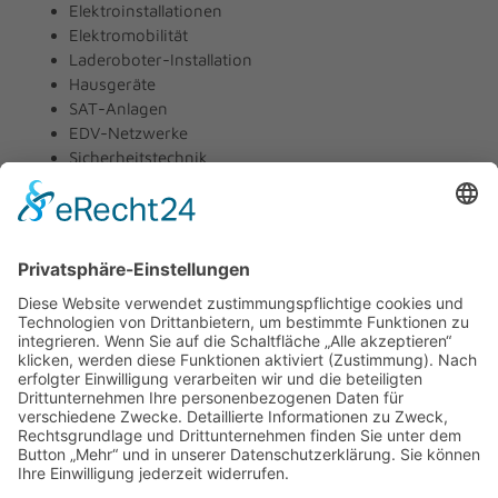
Elektroinstallationen
Elektromobilität
Laderoboter-Installation
Hausgeräte
SAT-Anlagen
EDV-Netzwerke
Sicherheitstechnik
Telekommunikation
Kundenservice
Unternehmen
Über uns
Kontakt
Partner
Impressum
Datenschutz