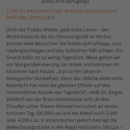
(Foto: licht.de/Signify)
Licht ist ein natürliches Antidepressivum und
hellt das Gemüt auf
(licht.de) Trübes Wetter, gedrückte Laune – der
Winterblues ist da. Ein Stimmungstief im Herbst
kennen viele Menschen: Sie fühlen sich schlapp, sind
niedergeschlagen und das Aufstehen fällt schwer. Ein
Grund dafür ist zu wenig Tageslicht. Meist gehen wir
vor Morgendämmerung zur Arbeit und kommen im
Finsteren nach Hause. „Das ist ein Leben in
biologischer Dunkelheit, denn das übliche elektrische
Raumlicht hat nicht die gleichen Effekte auf den
menschlichen Körper wie Tageslicht“, stellt Dr. Jürgen
Waldorf von der Brancheninitiative licht.de fest.
Draußen unter freiem Himmel herrschen an einem
schönen Tag 100.000 Lux und bei Nebel noch 3.000
oder 4.000 Lux. In Innenräumen jedoch beträgt die
Beleuchtungsstärke in der Regel höchstens 500 Lux –