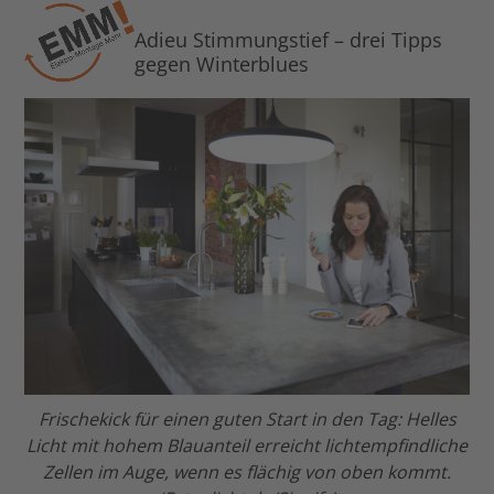
Open
Close
Skip
to
Adieu Stimmungstief – drei Tipps
mobile
mobile
gegen Winterblues
content
menu
menu
Frischekick für einen guten Start in den Tag: Helles
Licht mit hohem Blauanteil erreicht lichtempfindliche
Zellen im Auge, wenn es flächig von oben kommt.